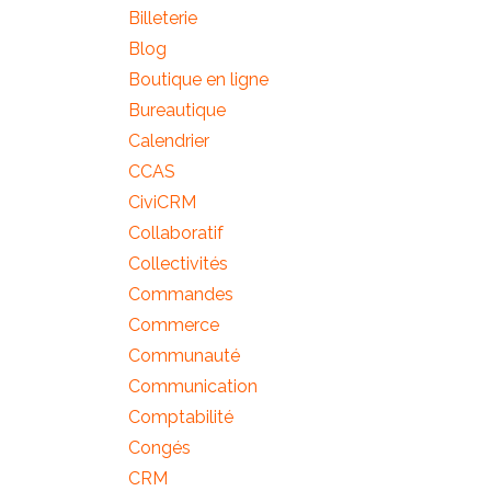
h
Billeterie
e
Blog
p
Boutique en ligne
o
Bureautique
u
Calendrier
r
CCAS
CiviCRM
:
Collaboratif
Collectivités
Commandes
Commerce
Communauté
Communication
Comptabilité
Congés
CRM