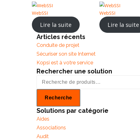
WebSSI
WebSSI
Lire la suite
Lire la suite
Articles récents
Conduite de projet
Sécuriser son site Internet
Kopsi est à votre service
Rechercher une solution
R
e
c
Recherche
h
Solutions par catégorie
e
Aides
r
Associations
c
Audit