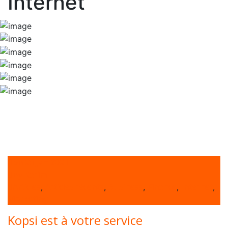
Internet
on 26 Jan 2021
By Karim
Articles
Articles récents
Business
Finance
Internet
,
,
,
,
,
Marketing
Kopsi est à votre service