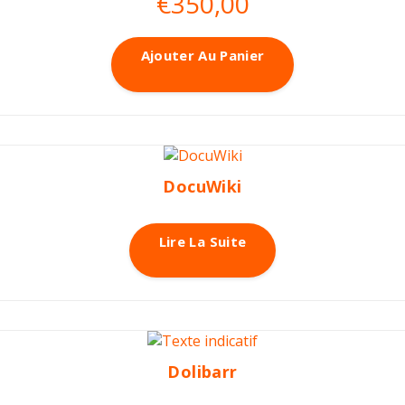
€
350,00
Ajouter Au Panier
DocuWiki
Lire La Suite
Dolibarr