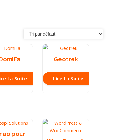
DomiFa
Geotrek
ire La Suite
Lire La Suite
inao pour