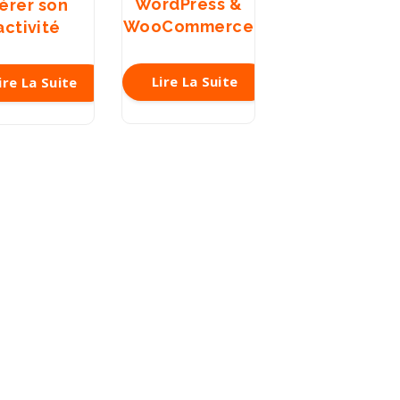
WordPress &
érer son
WooCommerce
activité
Lire La Suite
ire La Suite