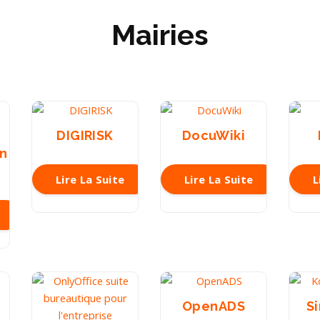
Mairies
DIGIRISK
DocuWiki
on
Lire La Suite
Lire La Suite
L
OpenADS
S