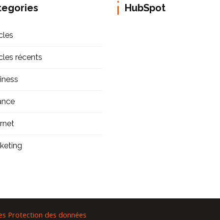
tegories
HubSpot
cles
icles récents
iness
ance
ernet
keting
es
Protection des données