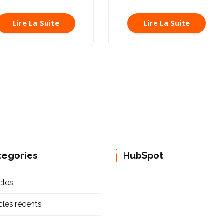
Lire La Suite
Lire La Suite
tegories
HubSpot
cles
icles récents