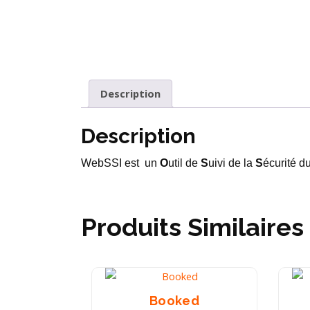
Description
Description
WebSSI est un
O
util de
S
uivi de la
S
écurité d
Produits Similaires
Booked