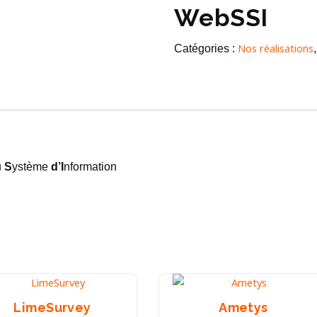
WebSSI
Nos réalisations
Catégories :
u
S
ystème
d’I
nformation
LimeSurvey
Ametys