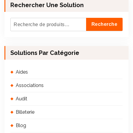
Rechercher Une Solution
R
Recherche
e
c
h
Solutions Par Catégorie
e
r
c
Aides
h
Associations
e
p
Audit
o
Billeterie
u
r
Blog