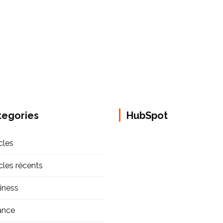
tegories
HubSpot
cles
icles récents
iness
ance