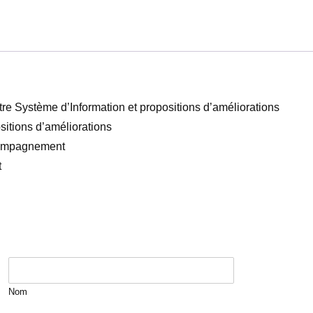
t
i
t
é
d
tre Système d’Information et propositions d’améliorations
e
sitions d’améliorations
A
ccompagnement
u
t
d
i
t
Nom