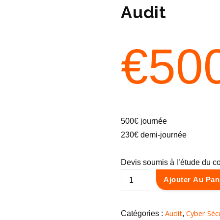
Audit
€
50
500€ journée
230€ demi-journée
Devis soumis à l’étude du co
q
Ajouter Au Pan
u
a
Audit
Cyber Séc
Catégories :
,
n