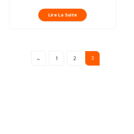
Lire La Suite
←
1
2
3